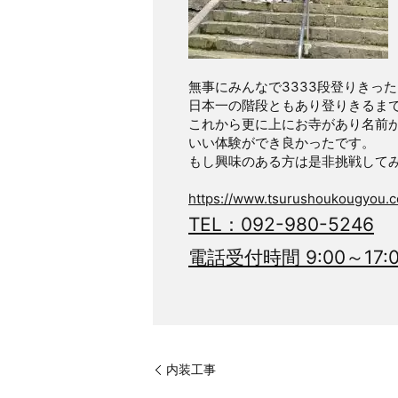
無事にみんなで3333段登りきっ
日本一の階段ともあり登りきるまで
これから更に上にお寺があり名前
いい体験ができ良かったです。
もし興味のある方は是非挑戦して
https://www.tsurushoukougyou.co
TEL：
092-980-5246
電話受付時間 9:00～17:
内装工事