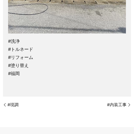
#洗浄
#トルネード
#リフォーム
#塗り替え
#福岡
#現調
#内装工事